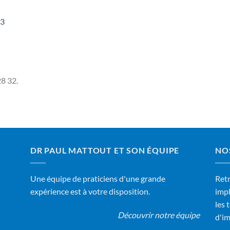
03
8 32.
DR PAUL MATTOUT ET SON ÉQUIPE
NO
Une équipe de praticiens d'une grande
Retr
expérience est à votre disposition.
impl
les 
Découvrir notre équipe
d'im