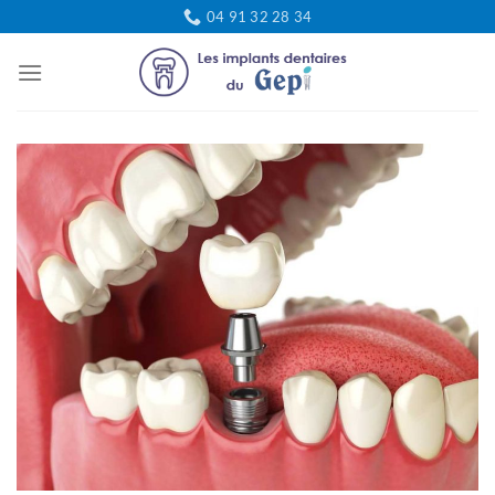
Passer
04 91 32 28 34
au
contenu