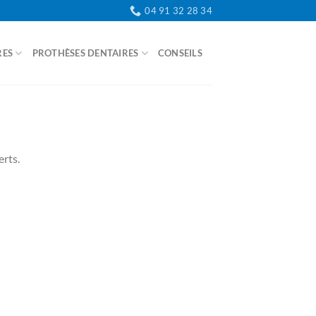
04 91 32 28 34
RES
PROTHÈSES DENTAIRES
CONSEILS
CONTACT
erts.