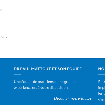
03
8 32.
DR PAUL MATTOUT ET SON ÉQUIPE
NO
Une équipe de praticiens d'une grande
Retr
expérience est à votre disposition.
impl
les 
Découvrir notre équipe
d'im