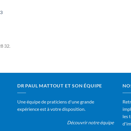
03
8 32.
DR PAUL MATTOUT ET SON ÉQUIPE
NO
Une équipe de praticiens d'une grande
Retr
expérience est à votre disposition.
impl
les 
Découvrir notre équipe
d'im