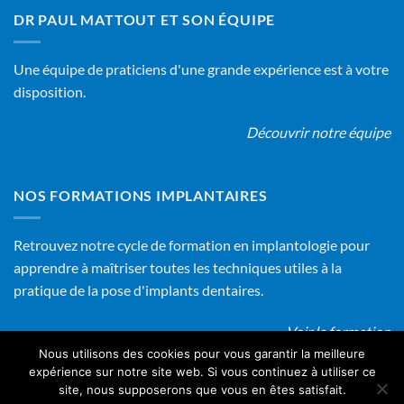
DR PAUL MATTOUT ET SON ÉQUIPE
Une équipe de praticiens d'une grande expérience est à votre
disposition.
Découvrir notre équipe
NOS FORMATIONS IMPLANTAIRES
Retrouvez notre cycle de formation en implantologie pour
apprendre à maîtriser toutes les techniques utiles à la
pratique de la pose d'implants dentaires.
Voir la formation
Nous utilisons des cookies pour vous garantir la meilleure
expérience sur notre site web. Si vous continuez à utiliser ce
site, nous supposerons que vous en êtes satisfait.
Copyright 2026 ©
implant-dentaire-gepi.fr
-
Nos prestations
-