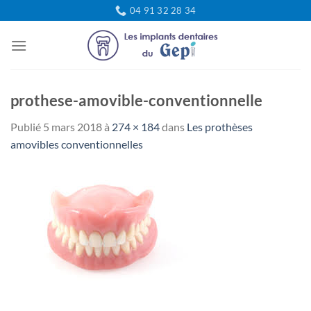
Passer
04 91 32 28 34
au
contenu
prothese-amovible-conventionnelle
Publié
5 mars 2018
à
274 × 184
dans
Les prothèses
amovibles conventionnelles