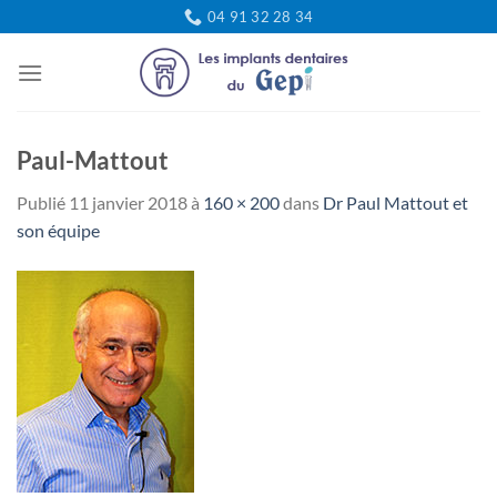
Passer
04 91 32 28 34
au
contenu
Paul-Mattout
Publié
11 janvier 2018
à
160 × 200
dans
Dr Paul Mattout et
son équipe